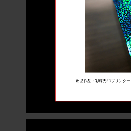
出品作品：彩輝光3Dプリンター W